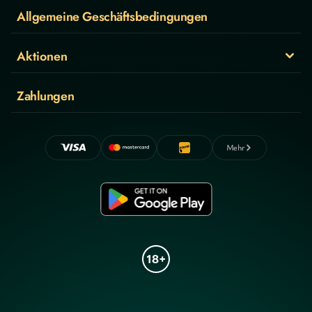
Allgemeine Geschäftsbedingungen
Aktionen
Zahlungen
Mehr