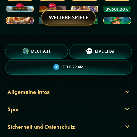
NEU
NEU
39.681,00 €
A BIG CATCH - HOLD & WIN
Le King
Demi Gods V
100 Power Hot Golden Coins Link
WEITERE SPIELE
NEU
NEU
44.484,26 €
3 Pots of Olympus
16 Coins x5000
Dynamite Riches The Mother Lode
Clover Strike
DEUTSCH
LIVE CHAT
TELEGRAM
Allgemeine Infos
Sport
Sicherheit und Datenschutz