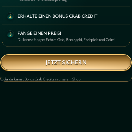
ERHALTE EINEN BONUS CRAB CREDIT
FANGE EINEN PREIS!
Du kannst fangen: Echtes Geld, Bonusgeld, Freispiele und Coins!
JETZT SICHERN
Oder du kannst Bonus Crab Credits in unserem
Shop